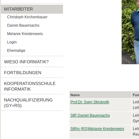
MITARBEITER
Christoph Krichenbauer
Daniel Bauersachs
Melanie Kreidenweis
Login
Ehemalige
WIESO INFORMATIK?
FORTBILDUNGEN
KOOPERATIONSSCHULE
INFORMATIK
Name
Fun
NACHQUALIFIZIERUNG
Prof.Dr. Sven Strickroth
Lei
(GY+RS)
Leh
S
tR Daniel Bauersachs
Leh
Gy
StRin (RS)Melanie Kreidenweis
Leh
Rea