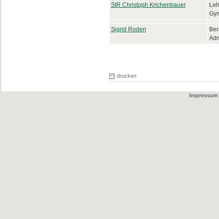
S
tR Christoph Krichenbauer
Leh
Gy
Sigrid Roden
Ber
Adm
drucken
Impressum