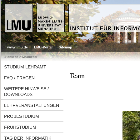
LMU - LUDWIG-MAXIMILIANS-
UNIVERSITÄT MÜNCHEN - DIDAKTIK D
UNIVERSITÄT MÜNCHEN
www.lmu.de
LMU-Portal
Sitemap
Startseite
/
Mitarbeiter
STUDIUM LEHRAMT
Team
FAQ / FRAGEN
WEITERE HINWEISE /
DOWNLOADS
LEHRVERANSTALTUNGEN
PROBESTUDIUM
FRÜHSTUDIUM
TAG DER INFORMATIK