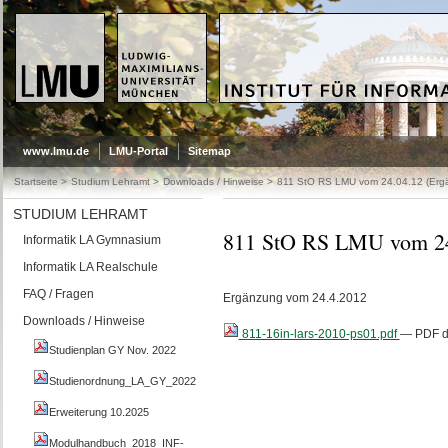
LMU - LUDWIG-MAXIMILIANS-
UNIVERSITÄT MÜNCHEN - DIDAKTIK D
UNIVERSITÄT MÜNCHEN
www.lmu.de
LMU-Portal
Sitemap
Startseite
/
Studium Lehramt
/
Downloads / Hinweise
/
811 StO RS LMU vom 24.04.12 (Erg
STUDIUM LEHRAMT
811 StO RS LMU vom 24
Informatik LA Gymnasium
Informatik LA Realschule
FAQ / Fragen
Ergänzung vom 24.4.2012
Downloads / Hinweise
811-16in-lars-2010-ps01.pdf
— PDF d
Studienplan GY Nov. 2022
Studienordnung_LA_GY_2022
Erweiterung 10.2025
Modulhandbuch_2018_INF-