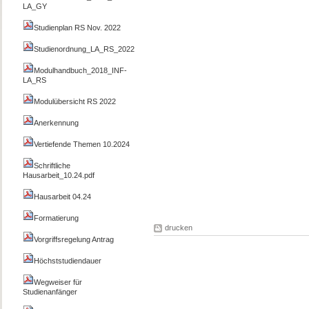
LA_GY
Studienplan RS Nov. 2022
Studienordnung_LA_RS_2022
Modulhandbuch_2018_INF-
LA_RS
Modulübersicht RS 2022
Anerkennung
Vertiefende Themen 10.2024
Schriftliche
Hausarbeit_10.24.pdf
Hausarbeit 04.24
Formatierung
drucken
Vorgriffsregelung Antrag
Höchststudiendauer
Wegweiser für
Studienanfänger