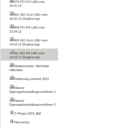
475-PO-GY-LMU vom
25.01.10
801 StO Gym LMU vom
16.02.12 (Ergänzung)
808-PO-RS-LMU vom
23.04.12
809 StO Gym LMU vom
23.04.12 (Ergänzung)
811 StO RS LMU vom
24.04.12 (Ergänzung)
Staatsexamen -Merkblatt
Hilfsmittel
Einführung Lehramt 2022
Klausur
Eignungsfeststellungsverfahren 1
Klausur
Eignungsfeststellungsverfahren 2
O-Phase 2024_Bild
Pfeil rechts